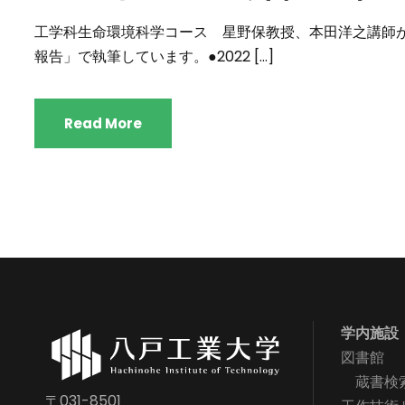
工学科生命環境科学コース 星野保教授、本田洋之講師
報告」で執筆しています。●2022 […]
Read More
学内施設
図書館
蔵書検
〒031-8501