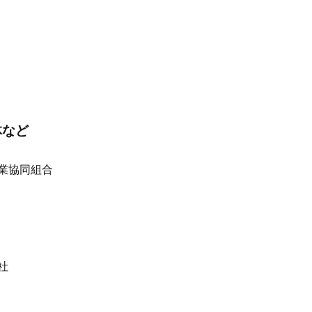
など
業協同組合
社