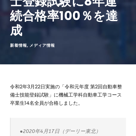
士登録試験に8年連
続合格率100％を達
成
新着情報
,
メディア情報
令和
2
年
3
月
22
日実施の「令和元年度 第
2
回自動車整
備士技能登録試験」に機械工学科自動車工学コース
卒業生
14
名全員が合格しました。
●2020年4月17日（デーリー東北）