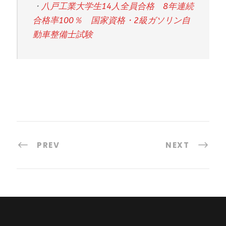
・
八戸工業大学生14人全員合格 8年連続
合格率100％ 国家資格・2級ガソリン自
動車整備士試験
PREV
NEXT