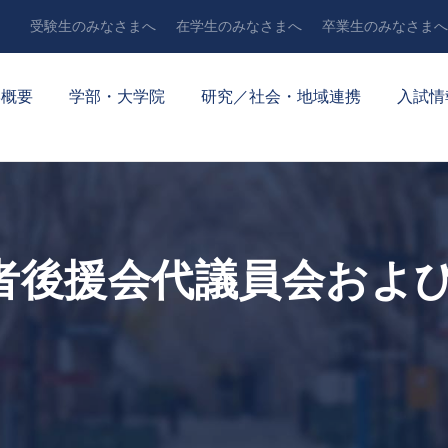
受験生のみなさまへ
在学生のみなさまへ
卒業生のみなさまへ
学概要
学部・大学院
研究／社会・地域連携
入試情
護者後援会代議員会およ