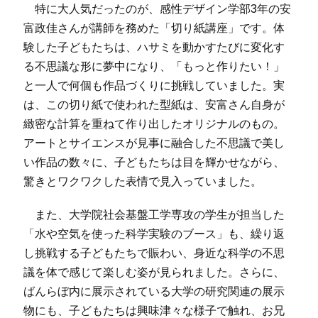
特に大人気だったのが、感性デザイン学部3年の安
富政佳さんが講師を務めた「切り紙講座」です。体
験した子どもたちは、ハサミを動かすたびに変化す
る不思議な形に夢中になり、「もっと作りたい！」
と一人で何個も作品づくりに挑戦していました。実
は、この切り紙で使われた型紙は、安富さん自身が
緻密な計算を重ねて作り出したオリジナルのもの。
アートとサイエンスが見事に融合した不思議で美し
い作品の数々に、子どもたちは目を輝かせながら、
驚きとワクワクした表情で見入っていました。
また、大学院社会基盤工学専攻の学生が担当した
「水や空気を使った科学実験のブース」も、繰り返
し挑戦する子どもたちで賑わい、身近な科学の不思
議を体で感じて楽しむ姿が見られました。さらに、
ばんらぼ内に展示されている大学の研究関連の展示
物にも、子どもたちは興味津々な様子で触れ、お兄