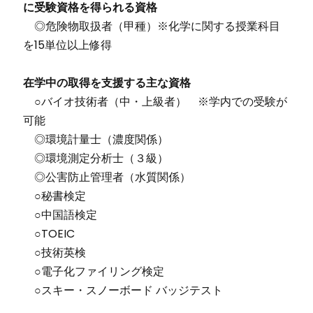
に受験資格を得られる資格
◎危険物取扱者（甲種）※化学に関する授業科目
を15単位以上修得
在学中の取得を支援する主な資格
○バイオ技術者（中・上級者） ※学内での受験が
可能
◎環境計量士（濃度関係）
◎環境測定分析士（３級）
◎公害防止管理者（水質関係）
○秘書検定
○中国語検定
○TOEIC
○技術英検
○電子化ファイリング検定
○スキー・スノーボード バッジテスト