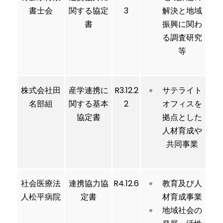
書士会
関する協定
3
解決と地域
書
振興に関わ
る調査研究
等
株式会社田
産学連携に
R3.12.2
サテライト
名部組
関する基本
2
オフィスを
協定書
拠点とした
人材育成や
共同事業
社会医療法
連携協力協
R4.12.6
教育及び人
人松平病院
定書
材育成事業
地域社会の