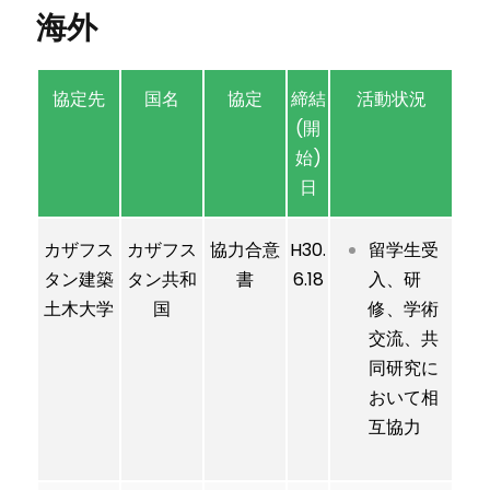
海外
協定先
国名
協定
締結
活動状況
(開
始)
日
カザフス
カザフス
協力合意
H30.
留学生受
タン建築
タン共和
書
6.18
入、研
土木大学
国
修、学術
交流、共
同研究に
おいて相
互協力