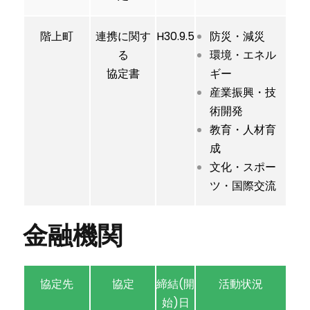
階上町
連携に関す
H30.9.5
防災・減災
る
環境・エネル
協定書
ギー
産業振興・技
術開発
教育・人材育
成
文化・スポー
ツ・国際交流
金融機関
協定先
協定
締結(開
活動状況
始)日