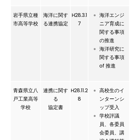
岩手県立種
海洋に関す
H28.3.1
海洋エンジ
市高等学校
る連携協定
7
ニア育成に
関する事項
の推進
海洋研究に
関する事項
of 推進
青森県立八
連携に関す
H28.11.2
高校生のイ
戸工業高等
る
8
ンターンシ
学校
協定書
ップ受入
学校評議
員、各委員
会委員、講