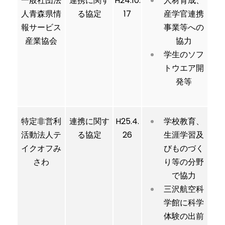
一般社団法
連携に関す
H24.10.
人材育成、
人青森県情
る協定
17
産学官連携
報サービス
事業等への
産業協会
協力
学生のソフ
トウエア開
発等
特定非営利
連携に関す
H25.4.
学校教育、
活動法人テ
る協定
26
生涯学習及
イクオフみ
びものづく
さわ
り等の分野
で協力
三沢航空科
学館に科学
体験の出前