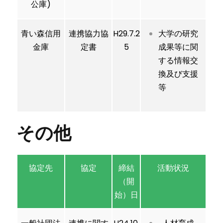
公庫)
青い森信用
連携協力協
H29.7.2
大学の研究
金庫
定書
5
成果等に関
する情報交
換及び支援
等
その他
協定先
協定
締結
活動状況
（開
始）日