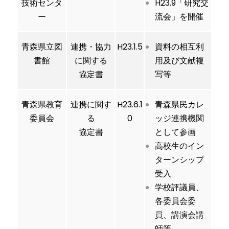
技術センタ
H23.9「研究交
ー
流会」を開催
青森県立図
連携・協力
H23.1.5
資料の相互利
書館
に関する
用及び文献複
協定書
写等
青森県教育
連携に関す
H23.6.1
青森県民カレ
委員会
る
0
ッジ連携機関
協定書
として参画
高校生のイン
ターンシップ
受入
学校評議員、
各委員会委
員、講演会講
師等