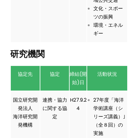
域公共交通
文化・スポー
ツの振興
環境・エネル
ギー
研究機関
協定先
協定
締結(開
活動状況
始)日
国立研究開
連携・協力
H27.9.2
27年度「海洋
発法人
に関する協
4
学術講座（シ
海洋研究開
定
リーズ講義）｣
発機構
（全８回）の
実施