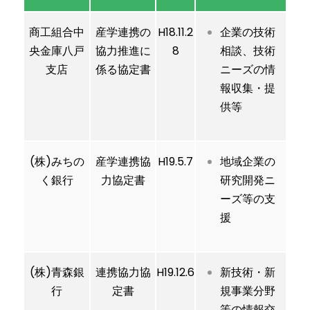
商工組合中
産学連携の
H18.11.2
企業の技術
央金庫八戸
協力推進に
8
相談、技術
支店
係る協定書
ニーズの情
報収集・提
供等
(株)みちの
産学連携協
H19.5.7
地域企業の
く銀行
力協定書
研究開発ニ
ーズ等の支
援
(株)青森銀
連携協力協
H19.12.6
新技術・新
行
定書
規事業分野
等の情報交