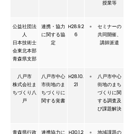
授業等
公益社団法
連携・協力
H28.9.2
セミナーの
人
に関する協
6
共同開催、
日本技術士
定
講師派遣
会東北本部
青森県支部
八戸市
八戸市中心
H28.10.
八戸市中心
株式会社ま
市街地のま
21
街地のまち
ちづくり八
ちづくりに
づくりに関
戸
関する覚書
する調査及
び課題解決
青森県行政
連携協力に
H30.1.2
地域課題の