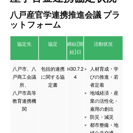
八戸産官学連携推進会議 プラ
ットフォーム
協定先
協定
締結(開
活動状況
始)日
八戸市、八
包括的連携
H30.7.2
人材育成・学
戸商工会議
に関する協
4
びの推進・若
所、
定書
者定着
八戸市高等
地域経済・産
教育連携機
業の活性化・
関
雇用の創出
防災・減災
都市整備・地