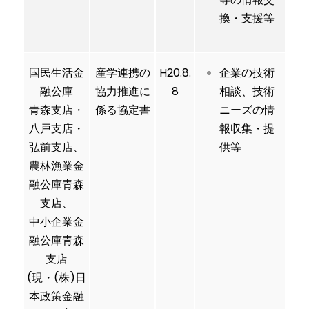
換・支援等
国民生活金
産学連携の
H20.8.
企業の技術
融公庫
協力推進に
8
相談、技術
青森支店・
係る協定書
ニーズの情
八戸支店・
報収集・提
弘前支店、
供等
農林漁業金
融公庫青森
支店、
中小企業金
融公庫青森
支店
(現・(株)日
本政策金融