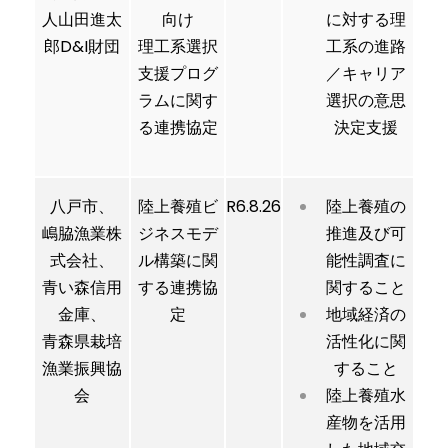
人山田進太
向け
に対する理
郎D&I財団
理工系選択
工系の進路
支援プログ
／キャリア
ラムに関す
選択の意思
る連携協定
決定支援
八戸市、
陸上養殖ビ
R6.8.26
陸上養殖の
嶋脇漁業株
ジネスモデ
推進及び可
式会社、
ル構築に関
能性調査に
青い森信用
する連携協
関すること
金庫、
定
地域経済の
青森県栽培
活性化に関
漁業振興協
すること
会
陸上養殖水
産物を活用