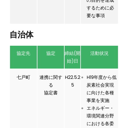
の目的を達成
するために必
要な事項
自治体
協定先
協定
締結(開
活動状況
始)日
七戸町
連携に関す
H22.5.2
H19年度から低
る
5
炭素社会実現
協定書
に向けた各種
事業を実施
エネルギー・
環境関連分野
における各委