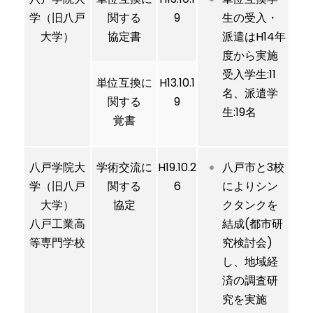
学（旧八戸
関する
9
生の受入・
大学）
協定書
派遣はH14年
度から実施
受入学生:11
単位互換に
H13.10.1
名、派遣学
関する
9
生:19名
覚書
八戸学院大
学術交流に
H19.10.2
八戸市と3校
学（旧八戸
関する
6
によりシン
大学）
協定
クタンクを
八戸工業高
結成(都市研
等専門学校
究検討会)
し、地域経
済の調査研
究を実施