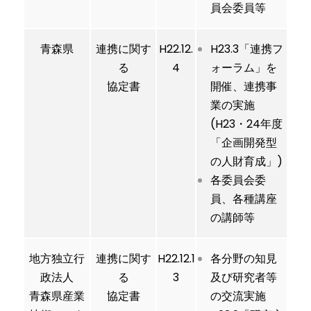
員会委員等
青森県
連携に関す
H22.12.
H23.3「連携フ
る
4
ォーラム」を
協定書
開催、連携事
業の実施
(H23・24年度
「企画開発型
の人財育成」)
各委員会委
員、各種講座
の講師等
地方独立行
連携に関す
H22.12.1
各分野の知見
政法人
る
3
及び研究者等
青森県産業
協定書
の交流実施