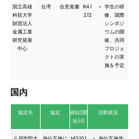
国立高雄
台湾
合意覚書
R4.1
学生の研
科技大学
2.12
修、国際
財団法人
シンポジ
金属工業
ウムの開
研究発展
催、共同
中心
プロジェ
クトの実
施を予定
国内
協定先
協定
締結(開
活動状況
始)日
八戸学院大
単位互換に
H13.10.1
単位互換学