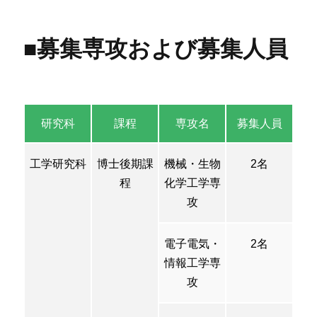
■募集専攻および募集人員
研究科
課程
専攻名
募集人員
工学研究科
博士後期課
機械・生物
2名
程
化学工学専
攻
電子電気・
2名
情報工学専
攻