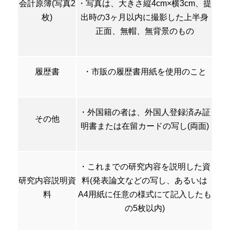
会計原簿(写真2
・写真は、大きさ縦4cm×横3cm、提
枚)
出時の3ヶ月以内に撮影した上半身
正面、無帽、無背景のもの
履歴書
・市販の履歴書用紙を使用のこと
・外国籍の者は、外国人登録済み証
その他
明書または在留カードの写し(両面)
・これまでの研究内容を説明した資
研究内容説明資
料(発表論文などの写し、あるいは
料
A4用紙に任意の様式にて記入したも
の5枚以内)