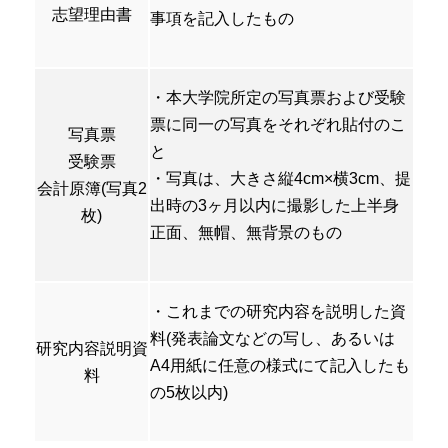
志望理由書
事項を記入したもの
・本大学院所定の写真票および受験
票に同一の写真をそれぞれ貼付のこ
写真票
と
受験票
・写真は、大きさ縦4cm×横3cm、提
会計原簿(写真2
出時の3ヶ月以内に撮影した上半身
枚)
正面、無帽、無背景のもの
・これまでの研究内容を説明した資
料(発表論文などの写し、あるいは
研究内容説明資
A4用紙に任意の様式にて記入したも
料
の5枚以内)